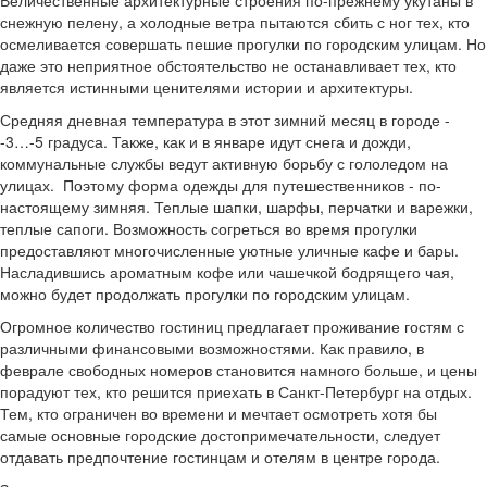
Величественные архитектурные строения по-прежнему укутаны в
снежную пелену, а холодные ветра пытаются сбить с ног тех, кто
осмеливается совершать пешие прогулки по городским улицам. Но
даже это неприятное обстоятельство не останавливает тех, кто
является истинными ценителями истории и архитектуры.
Средняя дневная температура в этот зимний месяц в городе -
-3…-5 градуса. Также, как и в январе идут снега и дожди,
коммунальные службы ведут активную борьбу с гололедом на
улицах. Поэтому форма одежды для путешественников - по-
настоящему зимняя. Теплые шапки, шарфы, перчатки и варежки,
теплые сапоги. Возможность согреться во время прогулки
предоставляют многочисленные уютные уличные кафе и бары.
Насладившись ароматным кофе или чашечкой бодрящего чая,
можно будет продолжать прогулки по городским улицам.
Огромное количество гостиниц предлагает проживание гостям с
различными финансовыми возможностями. Как правило, в
феврале свободных номеров становится намного больше, и цены
порадуют тех, кто решится приехать в Санкт-Петербург на отдых.
Тем, кто ограничен во времени и мечтает осмотреть хотя бы
самые основные городские достопримечательности, следует
отдавать предпочтение гостинцам и отелям в центре города.